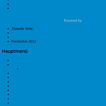
Powered by
Phoca Gallery
Aktuelle Seite:
Startseite
Fotos
Fischerfest 2012
Hauptmenü
Startseite
Termine 2025
Fischerfest
Vereinsaktivitäten
Mitglied werden
Vereinschronik
Fotos
Aktiver Naturschutz
🐡Unsere neue Jugend🎣🆕
Gastangeln am Silzsee
Links